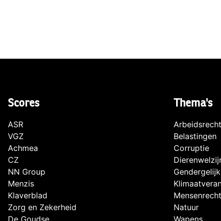
Scores
Thema's
ASR
Arbeidsrech
VGZ
Belastingen
Achmea
Corruptie
CZ
Dierenwelzij
NN Group
Gendergelijk
Menzis
Klimaatvera
Klaverblad
Mensenrech
Zorg en Zekerheid
Natuur
De Goudse
Wapens