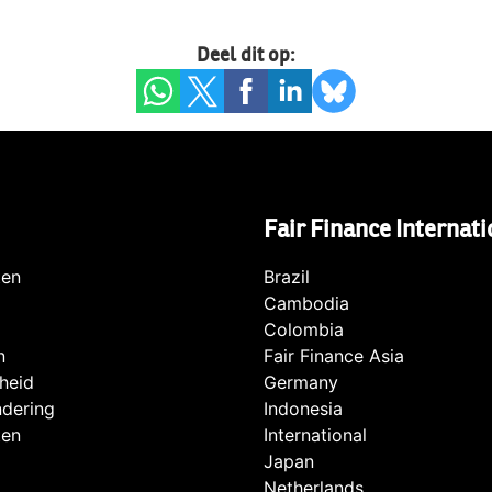
Deel dit op:
Fair Finance Internati
ten
Brazil
Cambodia
Colombia
n
Fair Finance Asia
heid
Germany
ndering
Indonesia
ten
International
Japan
Netherlands