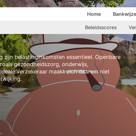
Home
Bankwijze
Beleidsscores
Ve
 zijn belastinginkomsten essentieel. Openbare
zoals gezondheidszorg, onderwijs,
e ideale verzekeraar maakt zich daarom niet
twijking.