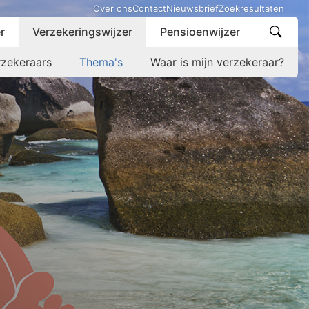
Over ons
Contact
Nieuwsbrief
Zoekresultaten
r
Verzekeringswijzer
Pensioenwijzer
rzekeraars
Thema's
Waar is mijn verzekeraar?