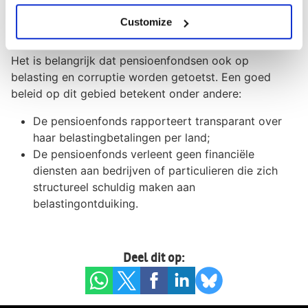
bedrijven en rijke particulieren van internationale
verschillen in belastingpercentages en gaten in
Customize
nationale belastingregels.
Het is belangrijk dat pensioenfondsen ook op
belasting en corruptie worden getoetst. Een goed
beleid op dit gebied betekent onder andere:
De pensioenfonds rapporteert transparant over
haar belastingbetalingen per land;
De pensioenfonds verleent geen financiële
diensten aan bedrijven of particulieren die zich
structureel schuldig maken aan
belastingontduiking.
Deel dit op: