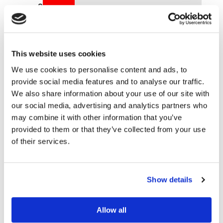
2
Lees meer over Belastingen
This website uses cookies
We use cookies to personalise content and ads, to
Volgens het
Tax Justice Network
lopen overheden
provide social media features and to analyse our traffic.
door belastingparadijzen jaarlijks zo’n 255 miljard
We also share information about your use of our site with
dollar aan belastinginkomsten mis. De OECD schat dat
our social media, advertising and analytics partners who
ontwikkelingslanden op deze manier jaarlijks meer dan
may combine it with other information that you’ve
het driedubbele van de verkregen ontwikkelingshulp
provided to them or that they’ve collected from your use
aan belastinginkomsten mislopen.
of their services.
Niet alleen burgers, maar ook pensioenfondsen en
bedrijven hebben baat bij de publieke voorzieningen in
de landen waar ze actief zijn. Ze hebben dan ook de
Show details
verantwoordelijkheid om in ieder land belasting te
betalen en om hier open over te zijn. Toch profiteren
Allow all
veel internationaal opererende pensioenfondsen,